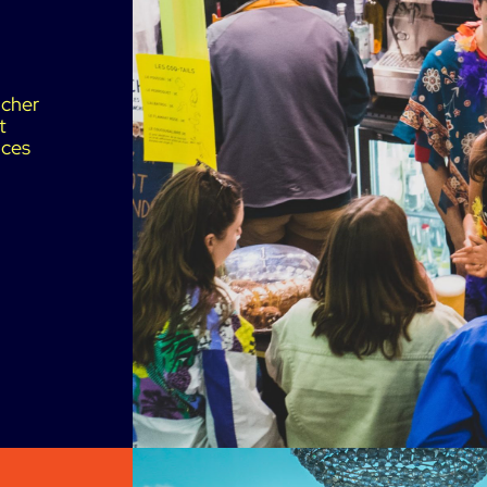
ncher
t
ices