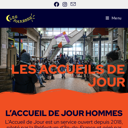
Menu
LES ACCUEILS DE
JOUR
L’ACCUEIL DE JOUR HOMMES
L’Accueil de Jour est un service ouvert depuis 2018,
piloté par la Préfecture d’Île-de-France et géré par