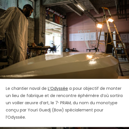
Le chantier naval de
L’Odyssée
a pour objectif de monter
un lieu de fabrique et de rencontre éphémère d’où sortira
un voilier œuvre d’art, le 7ᵉ PRAM, du nom du monotype
conçu par Youri Guedj (Bow) spécialement pour
l’Odyssée.