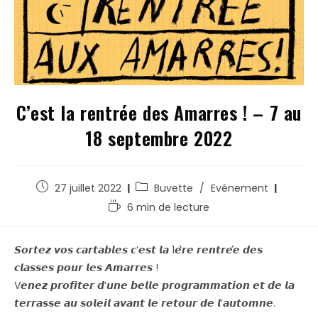
C’est la rentrée des Amarres ! – 7 au
18 septembre 2022
27 juillet 2022
Buvette
/
Evénement
6 min de lecture
𝙎𝙤𝙧𝙩𝙚𝙯 𝙫𝙤𝙨 𝙘𝙖𝙧𝙩𝙖𝙗𝙡𝙚𝙨 𝙘’𝙚𝙨𝙩 𝙡𝙖 1𝙚̀𝙧𝙚 𝙧𝙚𝙣𝙩𝙧𝙚́𝙚 𝙙𝙚𝙨
𝙘𝙡𝙖𝙨𝙨𝙚𝙨 𝙥𝙤𝙪𝙧 𝙡𝙚𝙨 𝘼𝙢𝙖𝙧𝙧𝙚𝙨 !
V𝙚𝙣𝙚𝙯 𝙥𝙧𝙤𝙛𝙞𝙩𝙚𝙧 𝙙’𝙪𝙣𝙚 𝙗𝙚𝙡𝙡𝙚 𝙥𝙧𝙤𝙜𝙧𝙖𝙢𝙢𝙖𝙩𝙞𝙤𝙣 𝙚𝙩 𝙙𝙚 𝙡𝙖
𝙩𝙚𝙧𝙧𝙖𝙨𝙨𝙚 𝙖𝙪 𝙨𝙤𝙡𝙚𝙞𝙡 𝙖𝙫𝙖𝙣𝙩 𝙡𝙚 𝙧𝙚𝙩𝙤𝙪𝙧 𝙙𝙚 𝙡’𝙖𝙪𝙩𝙤𝙢𝙣𝙚.