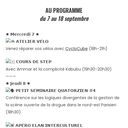
AU PROGRAMME
du 7 au 18 septembre
✹ 𝗠𝗲𝗿𝗰𝗿𝗲𝗱𝗶 𝟳 ✹
𝗔𝗧𝗘𝗟𝗜𝗘𝗥 𝗩𝗘́𝗟𝗢
Venez réparer vos vélos avec
CycloCube
(18h-21h)
𝗖𝗢𝗨𝗥𝗦 𝗗𝗘 𝗦𝗧𝗘𝗣
Avec Ammar et la complicité Kabubu (19h30-20h30)
———
✹ 𝗝𝗲𝘂𝗱𝗶 𝟴 ✹
𝗣𝗘𝗧𝗜𝗧 𝗦𝗘́𝗠𝗜𝗡𝗔𝗜𝗥𝗘 𝗤𝗨𝗔𝗧𝗢𝗥𝗭𝗜𝗘𝗡 #𝟰
Conférence sur les logiques divergentes de la gestion de
la scène ouverte de la drogue dans le nord-est Parisien
(18h30)
𝗔𝗣𝗘́𝗥𝗢 𝗘𝗟𝗔𝗡 𝗜𝗡𝗧𝗘𝗥𝗖𝗨𝗟𝗧𝗨𝗥𝗘𝗟