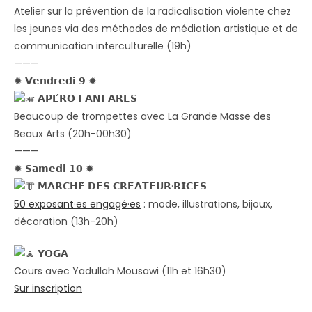
Atelier sur la prévention de la radicalisation violente chez
les jeunes via des méthodes de médiation artistique et de
communication interculturelle (19h)
———
✹ 𝗩𝗲𝗻𝗱𝗿𝗲𝗱𝗶 𝟵 ✹
𝗔𝗣𝗘́𝗥𝗢 𝗙𝗔𝗡𝗙𝗔𝗥𝗘𝗦
Beaucoup de trompettes avec La Grande Masse des
Beaux Arts (20h-00h30)
———
✹ 𝗦𝗮𝗺𝗲𝗱𝗶 𝟭𝟬 ✹
𝗠𝗔𝗥𝗖𝗛𝗘́ 𝗗𝗘𝗦 𝗖𝗥𝗘́𝗔𝗧𝗘𝗨𝗥·𝗥𝗜𝗖𝗘𝗦
50 exposant·es engagé·es
: mode, illustrations, bijoux,
décoration (13h-20h)
𝗬𝗢𝗚𝗔
Cours avec Yadullah Mousawi (11h et 16h30)
Sur inscription