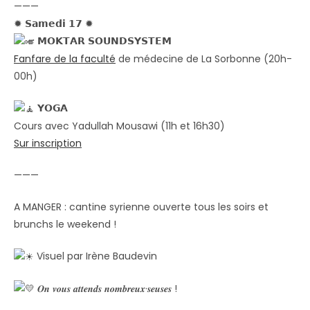
———
✹ 𝗦𝗮𝗺𝗲𝗱𝗶 𝟭𝟳 ✹
𝗠𝗢𝗞𝗧𝗔𝗥 𝗦𝗢𝗨𝗡𝗗𝗦𝗬𝗦𝗧𝗘𝗠
Fanfare de la faculté
de médecine de La Sorbonne (20h-
00h)
𝗬𝗢𝗚𝗔
Cours avec Yadullah Mousawi (11h et 16h30)
Sur inscription
———
A MANGER : cantine syrienne ouverte tous les soirs et
brunchs le weekend !
Visuel par Irène Baudevin
𝑶𝒏 𝒗𝒐𝒖𝒔 𝒂𝒕𝒕𝒆𝒏𝒅𝒔 𝒏𝒐𝒎𝒃𝒓𝒆𝒖𝒙·𝒔𝒆𝒖𝒔𝒆𝒔 !