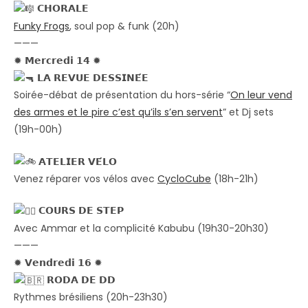
𝗖𝗛𝗢𝗥𝗔𝗟𝗘
Funky Frogs
, soul pop & funk (20h)
———
✹ 𝗠𝗲𝗿𝗰𝗿𝗲𝗱𝗶 𝟭𝟰 ✹
𝗟𝗔 𝗥𝗘𝗩𝗨𝗘 𝗗𝗘𝗦𝗦𝗜𝗡𝗘́𝗘
Soirée-débat de présentation du hors-série “
On leur vend
des armes et le pire c’est qu’ils s’en servent
” et Dj sets
(19h-00h)
𝗔𝗧𝗘𝗟𝗜𝗘𝗥 𝗩𝗘́𝗟𝗢
Venez réparer vos vélos avec
CycloCube
(18h-21h)
𝗖𝗢𝗨𝗥𝗦 𝗗𝗘 𝗦𝗧𝗘𝗣
Avec Ammar et la complicité Kabubu (19h30-20h30)
———
✹ 𝗩𝗲𝗻𝗱𝗿𝗲𝗱𝗶 𝟭𝟲 ✹
𝗥𝗢𝗗𝗔 𝗗𝗘 𝗗𝗗
Rythmes brésiliens (20h-23h30)