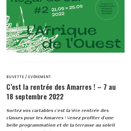
BUVETTE
/
EVÉNEMENT
C’est la rentrée des Amarres ! – 7 au
18 septembre 2022
𝙎𝙤𝙧𝙩𝙚𝙯 𝙫𝙤𝙨 𝙘𝙖𝙧𝙩𝙖𝙗𝙡𝙚𝙨 𝙘’𝙚𝙨𝙩 𝙡𝙖 1𝙚̀𝙧𝙚 𝙧𝙚𝙣𝙩𝙧𝙚́𝙚 𝙙𝙚𝙨
𝙘𝙡𝙖𝙨𝙨𝙚𝙨 𝙥𝙤𝙪𝙧 𝙡𝙚𝙨 𝘼𝙢𝙖𝙧𝙧𝙚𝙨 ! V𝙚𝙣𝙚𝙯 𝙥𝙧𝙤𝙛𝙞𝙩𝙚𝙧 𝙙'𝙪𝙣𝙚
𝙗𝙚𝙡𝙡𝙚 𝙥𝙧𝙤𝙜𝙧𝙖𝙢𝙢𝙖𝙩𝙞𝙤𝙣 𝙚𝙩 𝙙𝙚 𝙡𝙖 𝙩𝙚𝙧𝙧𝙖𝙨𝙨𝙚 𝙖𝙪 𝙨𝙤𝙡𝙚𝙞𝙡