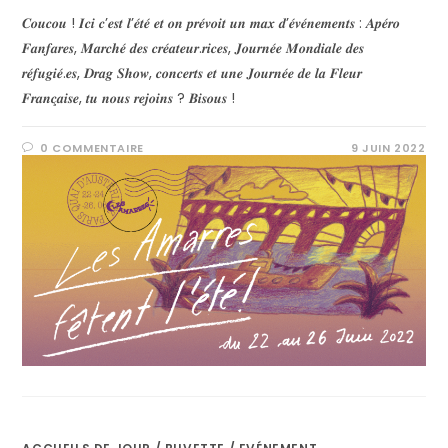
𝑪𝒐𝒖𝒄𝒐𝒖 ! 𝑰𝒄𝒊 𝒄’𝒆𝒔𝒕 𝒍’𝒆́𝒕𝒆́ 𝒆𝒕 𝒐𝒏 𝒑𝒓𝒆́𝒗𝒐𝒊𝒕 𝒖𝒏 𝒎𝒂𝒙 𝒅’𝒆́𝒗𝒆́𝒏𝒆𝒎𝒆𝒏𝒕𝒔 : 𝑨𝒑𝒆́𝒓𝒐
𝑭𝒂𝒏𝒇𝒂𝒓𝒆𝒔, 𝑴𝒂𝒓𝒄𝒉𝒆́ 𝒅𝒆𝒔 𝒄𝒓𝒆́𝒂𝒕𝒆𝒖𝒓.𝒓𝒊𝒄𝒆𝒔, 𝑱𝒐𝒖𝒓𝒏𝒆́𝒆 𝑴𝒐𝒏𝒅𝒊𝒂𝒍𝒆 𝒅𝒆𝒔
𝒓𝒆́𝒇𝒖𝒈𝒊𝒆́.𝒆𝒔, 𝑫𝒓𝒂𝒈 𝑺𝒉𝒐𝒘, 𝒄𝒐𝒏𝒄𝒆𝒓𝒕𝒔 𝒆𝒕 𝒖𝒏𝒆 𝑱𝒐𝒖𝒓𝒏𝒆́𝒆 𝒅𝒆 𝒍𝒂 𝑭𝒍𝒆𝒖𝒓
𝑭𝒓𝒂𝒏𝒄̧𝒂𝒊𝒔𝒆, 𝒕𝒖 𝒏𝒐𝒖𝒔 𝒓𝒆𝒋𝒐𝒊𝒏𝒔 ? 𝑩𝒊𝒔𝒐𝒖𝒔 !
0 COMMENTAIRE
9 JUIN 2022