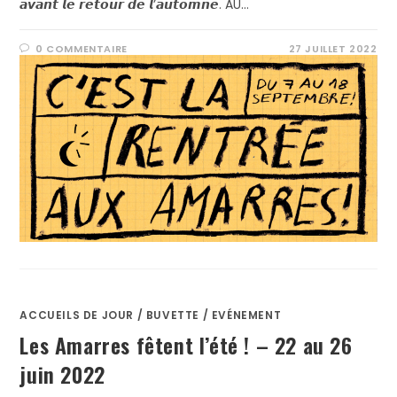
𝙖𝙫𝙖𝙣𝙩 𝙡𝙚 𝙧𝙚𝙩𝙤𝙪𝙧 𝙙𝙚 𝙡’𝙖𝙪𝙩𝙤𝙢𝙣𝙚. AU…
0 COMMENTAIRE
27 JUILLET 2022
ACCUEILS DE JOUR
/
BUVETTE
/
EVÉNEMENT
Les Amarres fêtent l’été ! – 22 au 26
juin 2022