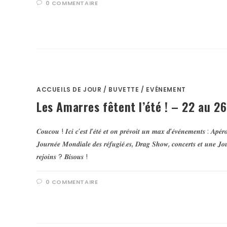
0 COMMENTAIRE
ACCUEILS DE JOUR
/
BUVETTE
/
EVÉNEMENT
Les Amarres fêtent l’été ! – 22 au 2
𝑪𝒐𝒖𝒄𝒐𝒖 ! 𝑰𝒄𝒊 𝒄’𝒆𝒔𝒕 𝒍’𝒆́𝒕𝒆́ 𝒆𝒕 𝒐𝒏 𝒑𝒓𝒆́𝒗𝒐𝒊𝒕 𝒖𝒏 𝒎𝒂𝒙 𝒅’𝒆́𝒗𝒆́𝒏𝒆𝒎𝒆𝒏𝒕𝒔 : 𝑨𝒑𝒆́𝒓
𝑱𝒐𝒖𝒓𝒏𝒆́𝒆 𝑴𝒐𝒏𝒅𝒊𝒂𝒍𝒆 𝒅𝒆𝒔 𝒓𝒆́𝒇𝒖𝒈𝒊𝒆́.𝒆𝒔, 𝑫𝒓𝒂𝒈 𝑺𝒉𝒐𝒘, 𝒄𝒐𝒏𝒄𝒆𝒓𝒕𝒔 𝒆𝒕 𝒖𝒏𝒆 𝑱𝒐
𝒓𝒆𝒋𝒐𝒊𝒏𝒔 ? 𝑩𝒊𝒔𝒐𝒖𝒔 !
0 COMMENTAIRE