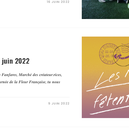
16 JUIN 2022
6 juin 2022
 𝑭𝒂𝒏𝒇𝒂𝒓𝒆𝒔, 𝑴𝒂𝒓𝒄𝒉𝒆́ 𝒅𝒆𝒔 𝒄𝒓𝒆́𝒂𝒕𝒆𝒖𝒓.𝒓𝒊𝒄𝒆𝒔,
𝒓𝒏𝒆́𝒆 𝒅𝒆 𝒍𝒂 𝑭𝒍𝒆𝒖𝒓 𝑭𝒓𝒂𝒏𝒄̧𝒂𝒊𝒔𝒆, 𝒕𝒖 𝒏𝒐𝒖𝒔
9 JUIN 2022