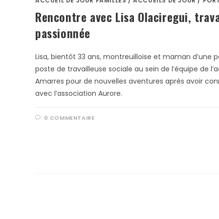
ACCUEIL DE JOUR FAMILLES
/
ACCUEILS DE JOUR
/
POR
Rencontre avec Lisa Olaciregui, trava
passionnée
Lisa, bientôt 33 ans, montreuilloise et maman d’une pet
poste de travailleuse sociale au sein de l’équipe de l’a
Amarres pour de nouvelles aventures après avoir c
avec l’association Aurore.
0 COMMENTAIRE