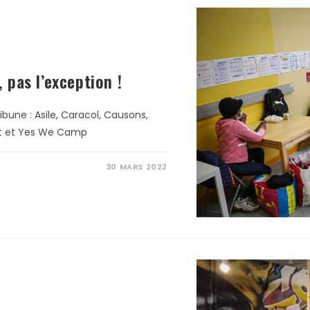
, pas l’exception !
ibune : Asile, Caracol, Causons,
izat et Yes We Camp
30 MARS 2022